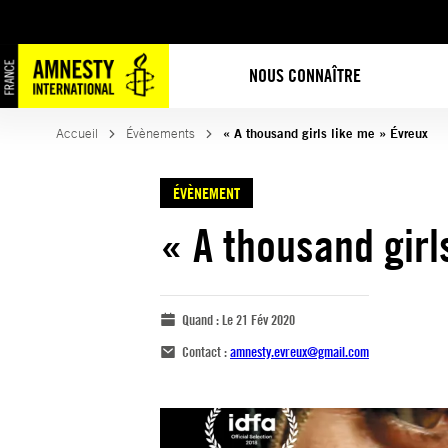
NOUS CONNAÎTRE
Accueil
Évènements
« A thousand girls like me » Évreux
ÉVÈNEMENT
« A thousand girl
Quand :
Le 21 Fév 2020
Contact :
amnesty.evreux@gmail.com