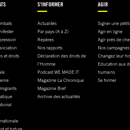
ATS
S'INFORMER
AGIR
ombats
Actualités
Signer une pétit
nifester
Par pays (A à Z)
Agir en ligne
xpression
Repères
Agir près de che
sociation
Nos rapports
Nos campagnes
s et droits
Déclaration des droits de
Changez leur his
l'Homme
Education aux dr
ale
Podcast WE MADE IT
humains
genre
Magazine La Chronique
Se former
 migrants
Magazine Bref
matique
Archive des actualités
ational
e
rnationale
t et torture