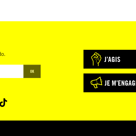
do.
J’AGIS
OK
JE M’ENGAG