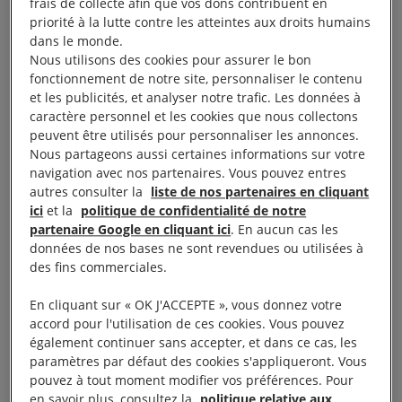
Amnesty International France vous invite à une
frais de collecte afin que vos dons contribuent en
priorité à la lutte contre les atteintes aux droits humains
projection/débat du film d’Amos Gitaï « A l’ouest du
dans le monde.
Jourdain »
.
le 13 octobre à 20 h
Nous utilisons des cookies pour assurer le bon
fonctionnement de notre site, personnaliser le contenu
Dans son film « A l’ouest du Jourdain », Amos Gitaï
et les publicités, et analyser notre trafic. Les données à
caractère personnel et les cookies que nous collectons
retourne dans les territoires occupés pour la
peuvent être utilisés pour personnaliser les annonces.
première fois depuis son film documentaire Journal
Nous partageons aussi certaines informations sur votre
de campagne (1982). Gitaï circule en Cisjordanie,
navigation avec nos partenaires. Vous pouvez entres
autres consulter la
liste de nos partenaires en cliquant
où il est témoin des efforts citoyens
israéliens
et
ici
et la
politique de confidentialité de notre
palestiniens pour tenter de dépasser les
partenaire Google en cliquant ici
. En aucun cas les
conséquences d’une occupation qui dure depuis
données de nos bases ne sont revendues ou utilisées à
des fins commerciales.
cinquante ans.
En cliquant sur « OK J'ACCEPTE », vous donnez votre
Les perspectives esquissées par Amos Gitaï, qui
accord pour l'utilisation de ces cookies. Vous pouvez
également continuer sans accepter, et dans ce cas, les
garde son point de vue personnel, rejoignent
paramètres par défaut des cookies s'appliqueront. Vous
l’approche d’Amnesty International : montrer les
pouvez à tout moment modifier vos préférences. Pour
violations et les souffrances, telles qu’elles peuvent
en savoir plus, consultez la
politique relative aux