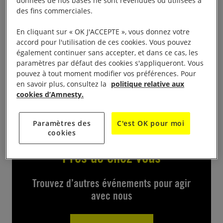
données de nos bases ne sont revendues ou utilisées à
Pour fêter le 60è anniversaire d’Amnesty
des fins commerciales.
International le groupe de Roanne propose une
soirée à la fois détendue et solidaire avec Raphaël
En cliquant sur « OK J'ACCEPTE », vous donnez votre
accord pour l'utilisation de ces cookies. Vous pouvez
Lacour (notre célèbre imitateur) et Les Mirabelles
également continuer sans accepter, et dans ce cas, les
Kitchen (dans leurs chansons et mise en scènes
paramètres par défaut des cookies s'appliqueront. Vous
déjantées) Salle Pierre Hénon (Mably) Vendredi 17
pouvez à tout moment modifier vos préférences. Pour
en savoir plus, consultez la
politique relative aux
décembre (20h30) Entrée libre
cookies d’Amnesty.
Paramètres des
C'est OK pour moi
cookies
Près de chez vous
Trouvez d’autres événements pour agir
avec nous