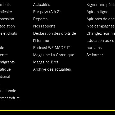
ombats
Actualités
Signer une pétit
nifester
Par pays (A à Z)
Agir en ligne
xpression
Repères
Agir près de che
sociation
Nos rapports
Nos campagnes
s et droits
Déclaration des droits de
Changez leur his
l'Homme
Education aux dr
ale
Podcast WE MADE IT
humains
genre
Magazine La Chronique
Se former
 migrants
Magazine Bref
matique
Archive des actualités
ational
e
rnationale
t et torture