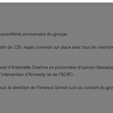
arantième anniversaire du groupe.
rtir de 12h, repas convivial sur place avec tous les membr
nnel d’Antoinette Chahine ex-prisonnière d’opinion libanai
’intervention d’Amnesty (et de l’ACAT).
sous la direction de Florence Grimal suivi du concert du gr