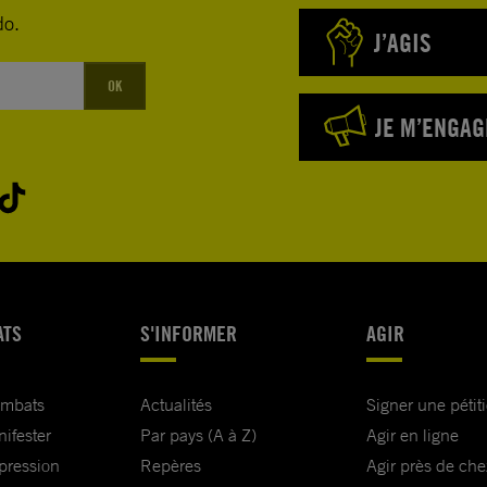
do.
J’AGIS
OK
JE M’ENGAG
ATS
S'INFORMER
AGIR
ombats
Actualités
Signer une pétit
nifester
Par pays (A à Z)
Agir en ligne
xpression
Repères
Agir près de che