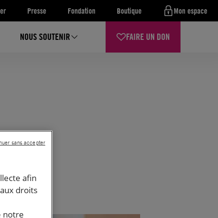
er
Presse
Fondation
Boutique
Mon espace
NOUS SOUTENIR
FAIRE UN DON
nuer sans accepter
llecte afin
 aux droits
e notre