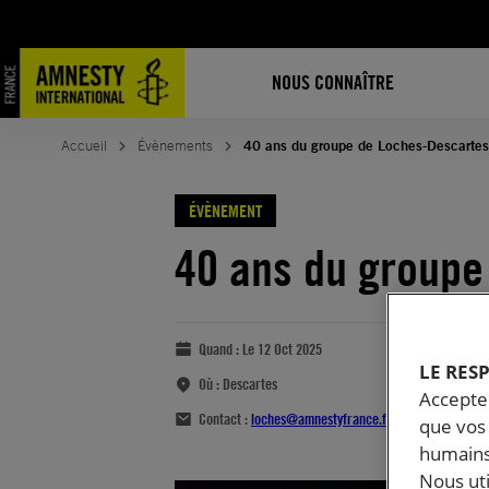
NOUS CONNAÎTRE
Accueil
Évènements
40 ans du groupe de Loches-Descartes
ÉVÈNEMENT
40 ans du groupe
Quand :
Le 12 Oct 2025
LE RES
Où :
Descartes
Accepter
Contact :
loches@amnestyfrance.fr
que vos 
humains
Nous ut