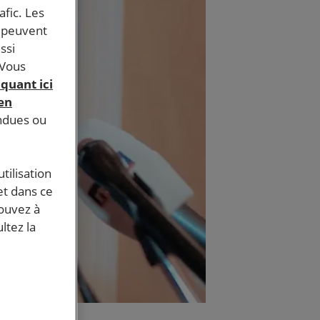
afic. Les
s peuvent
ssi
 Vous
iquant ici
 en
endues ou
tilisation
et dans ce
pouvez à
ltez la