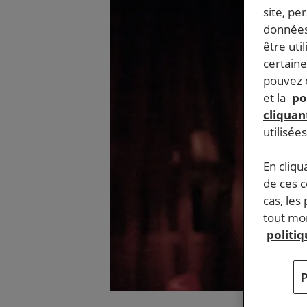
site, pe
données
être uti
certaine
pouvez e
et la
po
cliquant
utilisée
En cliqu
de ces 
cas, les
tout mom
politi