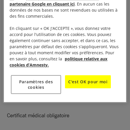
28ème foulées des droits humains le dimanche 4
partenaire Google en cliquant ici
. En aucun cas les
novembre. Départ devant les écoles.
données de nos bases ne sont revendues ou utilisées à
des fins commerciales.
Marcheurs : 9h, ouvert à tous
En cliquant sur « OK J'ACCEPTE », vous donnez votre
accord pour l'utilisation de ces cookies. Vous pouvez
enfants : 9h35, 1/2 km, gratuit
également continuer sans accepter, et dans ce cas, les
paramètres par défaut des cookies s'appliqueront. Vous
pouvez à tout moment modifier vos préférences. Pour
adultes : 10 h, 6/12 km, 8 €
en savoir plus, consultez la
politique relative aux
cookies d’Amnesty.
Inscritption à partir du 1er octobre., clôture des
inscription à 9h40
Paramètres des
C'est OK pour moi
cookies
sur
www.tempscourse.com
ou par téléphone au 04
67 46 04 10
Certificat médical obligatoire