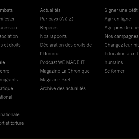
ombats
Actualités
Signer une pétit
nifester
Par pays (A à Z)
Agir en ligne
xpression
Repères
Agir près de che
sociation
Nos rapports
Nos campagnes
s et droits
Déclaration des droits de
Changez leur his
l'Homme
Education aux dr
ale
Podcast WE MADE IT
humains
genre
Magazine La Chronique
Se former
 migrants
Magazine Bref
matique
Archive des actualités
ational
e
rnationale
t et torture