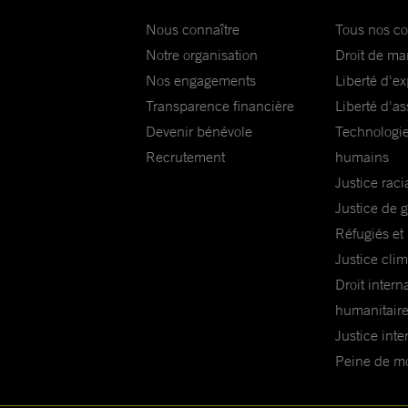
Nous connaître
Tous nos c
Notre organisation
Droit de ma
Nos engagements
Liberté d'e
Transparence financière
Liberté d'as
Devenir bénévole
Technologie
Recrutement
humains
Justice raci
Justice de 
Réfugiés et
Justice cli
Droit intern
humanitair
Justice inte
Peine de mor