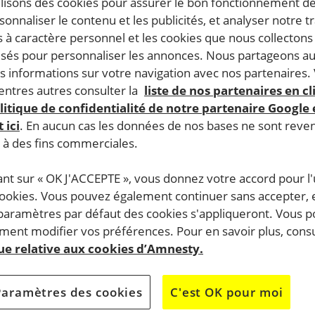
ilisons des cookies pour assurer le bon fonctionnement d
rsonnaliser le contenu et les publicités, et analyser notre tr
 à caractère personnel et les cookies que nous collecton
lisés pour personnaliser les annonces. Nous partageons au
s informations sur votre navigation avec nos partenaires.
ntres autres consulter la
liste de nos partenaires en cl
litique de confidentialité de notre partenaire Google
 ici
. En aucun cas les données de nos bases ne sont rev
s à des fins commerciales.
ant sur « OK J'ACCEPTE », vous donnez votre accord pour l'u
cookies. Vous pouvez également continuer sans accepter, 
 paramètres par défaut des cookies s'appliqueront. Vous 
ent modifier vos préférences. Pour en savoir plus, consu
que relative aux cookies d’Amnesty.
Paramètres des cookies
C'est OK pour moi