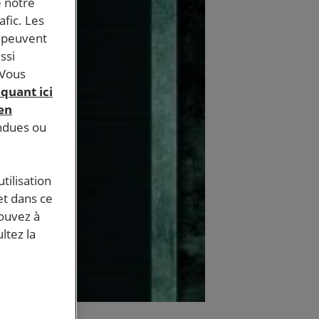
e notre
afic. Les
s peuvent
ssi
 Vous
iquant ici
 en
endues ou
tilisation
et dans ce
pouvez à
ltez la