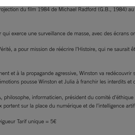
rojection du film 1984 de Michael Radford (G.B., 1984) a
 qui exerce une surveillance de masse, avec des écrans om
ité, a pour mission de réécrire l’Histoire, qui ne saurait ê
ment et à la propagande agressive, Winston va redécouvrir 
motions pousse Winston et Julia à franchir les interdits et
 philosophe, informaticien, président du comité d’éthiqu
x portent sur la place du numérique et de l’intelligence art
vigueur Tarif unique = 5€