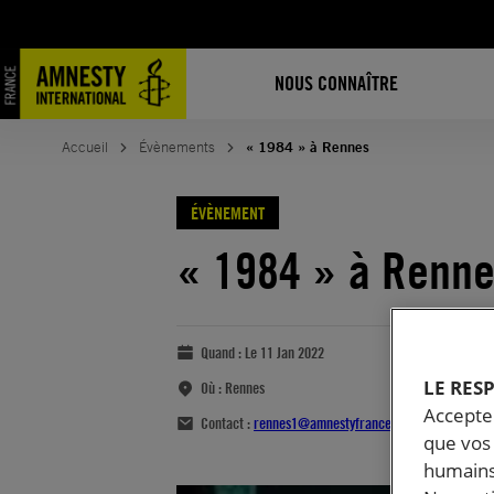
NOUS CONNAÎTRE
Accueil
Évènements
« 1984 » à Rennes
ÉVÈNEMENT
« 1984 » à Renn
Quand :
Le 11 Jan 2022
LE RES
Où :
Rennes
Accepter
Contact :
rennes1@amnestyfrance.fr
que vos 
humains