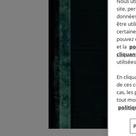
Nous ut
site, pe
données
être uti
certaine
pouvez e
et la
po
cliquant
utilisée
En cliqu
de ces 
cas, les
tout mom
politi