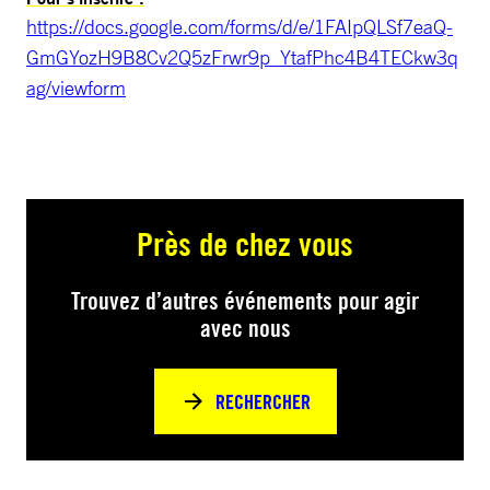
https://docs.google.com/forms/d/e/1FAIpQLSf7eaQ-
GmGYozH9B8Cv2Q5zFrwr9p_YtafPhc4B4TECkw3q
ag/viewform
Près de chez vous
Trouvez d’autres événements pour agir
avec nous
RECHERCHER