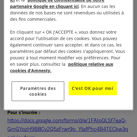
ici
et la
politique de confidentialité de notre
partenaire Google en cliquant ici
. En aucun cas les
COMMENT SE MOBILISER POUR DÉFENDRE LES
données de nos bases ne sont revendues ou utilisées à
des fins commerciales.
? Venez nous rencontrer à cette
DROITS HUMAINS ?
présentation sur les formes d’action et
En cliquant sur « OK J'ACCEPTE », vous donnez votre
d’engagement à Amnesty International en Alsace.
accord pour l'utilisation de ces cookies. Vous pouvez
également continuer sans accepter, et dans ce cas, les
paramètres par défaut des cookies s'appliqueront. Vous
Cette soirée sera donc pour : ? présenter Amnesty
pouvez à tout moment modifier vos préférences. Pour
International, ses combats, son organisation & les
en savoir plus, consultez la
politique relative aux
formes d’action possibles ! ? découvrir les groupes
cookies d’Amnesty.
locaux à Strasbourg ? répondre à vos questions et
vous donner envie d’aller plus loin avec nous: « On
Paramètres des
C'est OK pour moi
cookies
se bat ensemble, on gagne ensemble »
Pour s’inscrire :
https://docs.google.com/forms/d/e/1FAIpQLSf7eaQ-
GmGYozH9B8Cv2Q5zFrwr9p_YtafPhc4B4TECkw3q