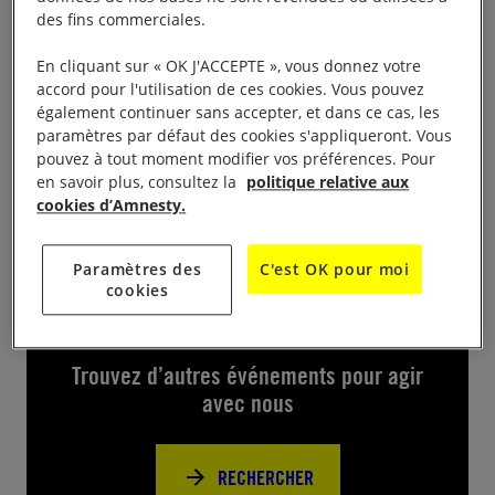
Le public, et plus particulièrement les étudiants
des fins commerciales.
présents sont inviter à signer pour les cas de
l’opération « 10 jours pour signer ». Venez signer
En cliquant sur « OK J'ACCEPTE », vous donnez votre
accord pour l'utilisation de ces cookies. Vous pouvez
nos pétitions pour les défenseures en danger et les
également continuer sans accepter, et dans ce cas, les
70 ans de la
DUDH
. de 10h à 18h sur le parvis
paramètres par défaut des cookies s'appliqueront. Vous
Fernand Braudel.
pouvez à tout moment modifier vos préférences. Pour
en savoir plus, consultez la
politique relative aux
cookies d’Amnesty.
Paramètres des
C'est OK pour moi
cookies
Près de chez vous
Trouvez d’autres événements pour agir
avec nous
RECHERCHER