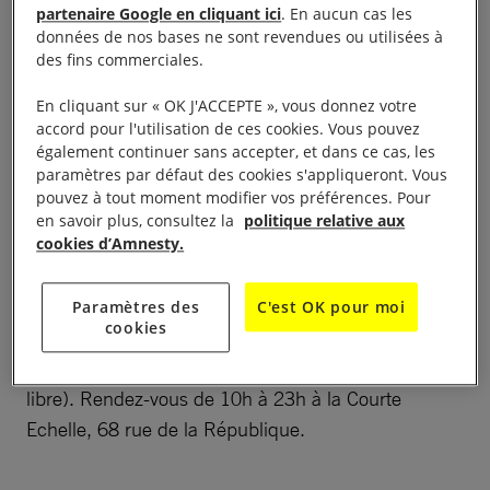
partenaire Google en cliquant ici
. En aucun cas les
données de nos bases ne sont revendues ou utilisées à
des fins commerciales.
Si vous passez en journée dès le jeudi 6, et tout le
En cliquant sur « OK J'ACCEPTE », vous donnez votre
vendredi 7 décembre, signez nos pétitions pour
accord pour l'utilisation de ces cookies. Vous pouvez
soutenir les 10 défenseurs des Droits Humains dont
également continuer sans accepter, et dans ce cas, les
paramètres par défaut des cookies s'appliqueront. Vous
nous vous présenterons la situation. En soirée le
pouvez à tout moment modifier vos préférences. Pour
vendredi 7 décembre, nous vous proposons un
en savoir plus, consultez la
politique relative aux
échange sur la défense des Droits Humains et
cookies d’Amnesty.
l’efficacité des pétitions, à la lumière des résultats
de la mobilisation des 10 jours 2017 . A l’issue de la
Paramètres des
C'est OK pour moi
cookies
soirée du vendredi 7 décembre, nous vous
proposons de partager un repas convivial. ( prix
libre). Rendez-vous de 10h à 23h à la Courte
Echelle, 68 rue de la République.