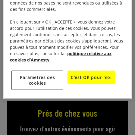
données de nos bases ne sont revendues ou utilisées à
des fins commerciales.
Comme chaque année, autour du 10 décembre,
journée internationale des droits humains, le groupe
En cliquant sur « OK J'ACCEPTE », vous donnez votre
de Château-Thierry participe à l’action internationale
accord pour l'utilisation de ces cookies. Vous pouvez
également continuer sans accepter, et dans ce cas, les
« Changez son histoire ». Venez nous rencontrer et
paramètres par défaut des cookies s'appliqueront. Vous
signer nos pétitions pour « Changer leur histoire »,
pouvez à tout moment modifier vos préférences. Pour
le vendredi de 10h/12h, 20 Grande rue (devant la
en savoir plus, consultez la
politique relative aux
cookies d’Amnesty.
librairie des fables), pour défendre des personnes
dont les droits sont bafoués dans différents pays
Paramètres des
C'est OK pour moi
cookies
Près de chez vous
Trouvez d’autres événements pour agir