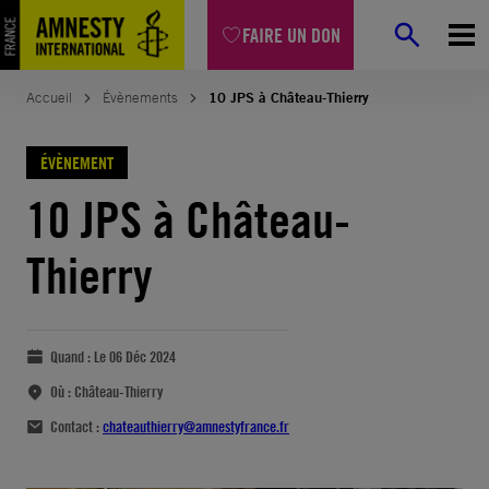
FAIRE UN DON
Accueil
Évènements
10 JPS à Château-Thierry
ÉVÈNEMENT
10 JPS à Château-
Thierry
Quand :
Le 06 Déc 2024
Où :
Château-Thierry
Contact :
chateauthierry@amnestyfrance.fr