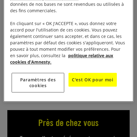
décembre à la Médiathèque de Saint-Estève,
données de nos bases ne sont revendues ou utilisées à
Espace Michel Ey, 4 rue de la Moselle . Venez nous
des fins commerciales.
rencontrer sur notre stand et signer les pétitions en
En cliquant sur « OK J'ACCEPTE », vous donnez votre
faveur de personnes dont les droits sont bafouées,
accord pour l'utilisation de ces cookies. Vous pouvez
dans le cadre de la campagne «
10 jours pour
également continuer sans accepter, et dans ce cas, les
signer
« .
paramètres par défaut des cookies s'appliqueront. Vous
pouvez à tout moment modifier vos préférences. Pour
en savoir plus, consultez la
politique relative aux
Contact
cookies d’Amnesty.
amnesty.perpignan@gmail.com
Paramètres des
C'est OK pour moi
cookies
Près de chez vous