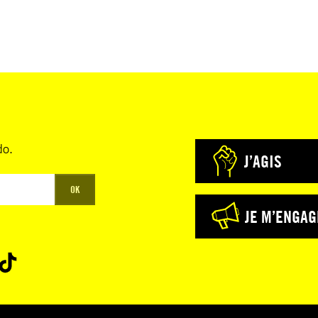
do.
J’AGIS
OK
JE M’ENGAG