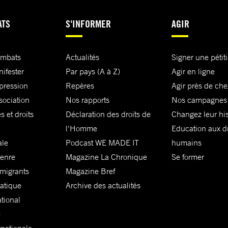
ATS
S'INFORMER
AGIR
ombats
Actualités
Signer une pétit
nifester
Par pays (A à Z)
Agir en ligne
xpression
Repères
Agir près de che
sociation
Nos rapports
Nos campagnes
s et droits
Déclaration des droits de
Changez leur his
l'Homme
Education aux dr
ale
Podcast WE MADE IT
humains
genre
Magazine La Chronique
Se former
 migrants
Magazine Bref
matique
Archive des actualités
ational
e