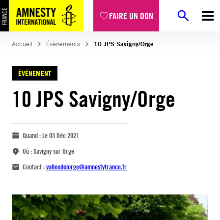
FAIRE UN DON
Accueil
Évènements
10 JPS Savigny/Orge
ÉVÈNEMENT
10 JPS Savigny/Orge
Quand :
Le 03 Déc 2021
Où :
Savigny sur Orge
Contact :
valleedelorge@amnestyfrance.fr