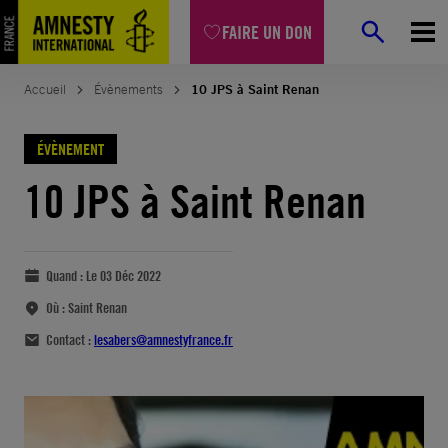
FAIRE UN DON
Accueil
Évènements
10 JPS à Saint Renan
ÉVÈNEMENT
10 JPS à Saint Renan
Quand :
Le 03 Déc 2022
Où :
Saint Renan
Contact :
lesabers@amnestyfrance.fr