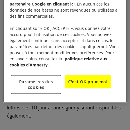
film « Une femme iranienne et signature des 10 cas
partenaire Google en cliquant ici
. En aucun cas les
données de nos bases ne sont revendues ou utilisées à
des 10 jours pour signer
des fins commerciales.
Projection de film à 17h30 au Centre Culturel
En cliquant sur « OK J'ACCEPTE », vous donnez votre
accord pour l'utilisation de ces cookies. Vous pouvez
Place Cheminant 29260 Saint Renan
également continuer sans accepter, et dans ce cas, les
paramètres par défaut des cookies s'appliqueront. Vous
Le groupe Amnesty Les Abers sera présent à la
pouvez à tout moment modifier vos préférences. Pour
séance de cinéma organisée au Centre Culturel de
en savoir plus, consultez la
politique relative aux
cookies d’Amnesty.
Saint-Renan par le cinéma Le Bretagne le dimanche
4 décembre à 17h30 au cours de laquelle le film
Paramètres des
C'est OK pour moi
« Une femme Iranienne » sera diffusé. Un temps
cookies
d’échange et de discussion vous sera proposé en
toute convivialité sur notre stand après le film. Les
lettres des 10 jours pour signer y seront disponibles
également.