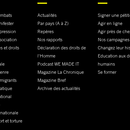
ombats
Actualités
Signer une pétit
nifester
Par pays (A à Z)
Agir en ligne
xpression
Repères
Agir près de che
sociation
Nos rapports
Nos campagnes
s et droits
Déclaration des droits de
Changez leur his
l'Homme
Education aux dr
ale
Podcast WE MADE IT
humains
genre
Magazine La Chronique
Se former
 migrants
Magazine Bref
matique
Archive des actualités
ational
e
rnationale
t et torture