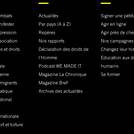
ombats
Actualités
Signer une pétit
nifester
Par pays (A à Z)
Agir en ligne
xpression
Repères
Agir près de che
sociation
Nos rapports
Nos campagnes
s et droits
Déclaration des droits de
Changez leur his
l'Homme
Education aux dr
ale
Podcast WE MADE IT
humains
genre
Magazine La Chronique
Se former
 migrants
Magazine Bref
matique
Archive des actualités
ational
e
rnationale
t et torture