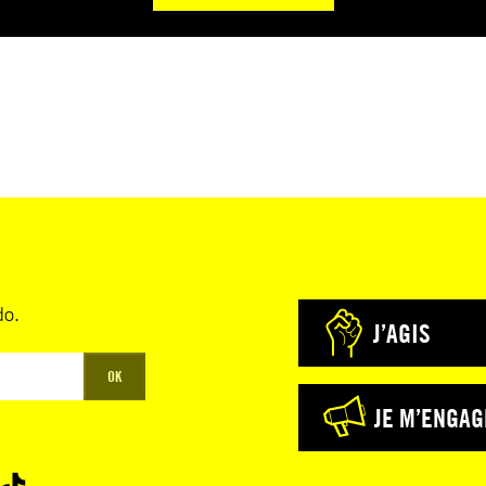
do.
J’AGIS
OK
JE M’ENGAG