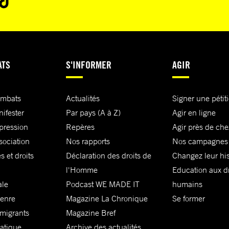
ATS
S'INFORMER
AGIR
ombats
Actualités
Signer une pétit
nifester
Par pays (A à Z)
Agir en ligne
xpression
Repères
Agir près de che
sociation
Nos rapports
Nos campagnes
s et droits
Déclaration des droits de
Changez leur his
l'Homme
Education aux dr
ale
Podcast WE MADE IT
humains
genre
Magazine La Chronique
Se former
 migrants
Magazine Bref
matique
Archive des actualités