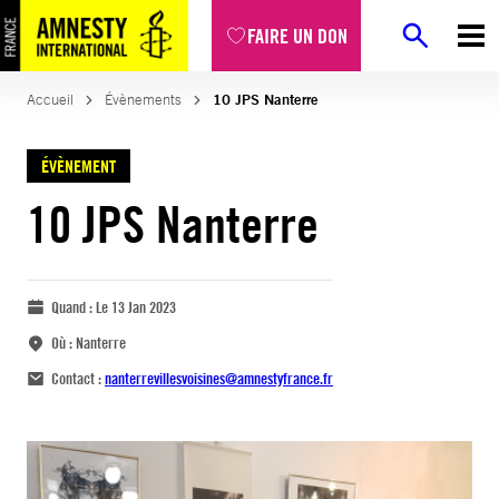
FAIRE UN DON
Accueil
Évènements
10 JPS Nanterre
ÉVÈNEMENT
10 JPS Nanterre
Quand :
Le 13 Jan 2023
Où :
Nanterre
Contact :
nanterrevillesvoisines@amnestyfrance.fr