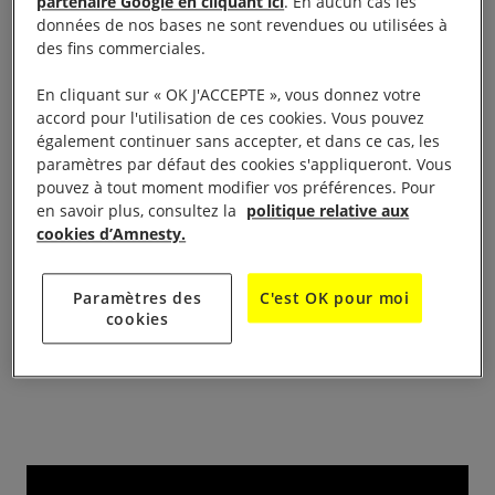
partenaire Google en cliquant ici
. En aucun cas les
données de nos bases ne sont revendues ou utilisées à
Nous vous attendons nombreux dans le cadre de la
des fins commerciales.
campagne 10 jours pour signer : une belle occasion
En cliquant sur « OK J'ACCEPTE », vous donnez votre
pour échanger autours de nos actions, de signer les
accord pour l'utilisation de ces cookies. Vous pouvez
pétitions et réaliser des actions de solidarité : 10
également continuer sans accepter, et dans ce cas, les
paramètres par défaut des cookies s'appliqueront. Vous
jours de mobilisation pour 10 personnes privées de
pouvez à tout moment modifier vos préférences. Pour
leurs droits fondamentaux .
en savoir plus, consultez la
politique relative aux
cookies d’Amnesty.
Dates et horaires : vendredi 9 de 13h à 18h30 et
samedi 10 décembre de 9h à 18h
Paramètres des
C'est OK pour moi
cookies
Lieu : à la Médiathèque d’Herbès 5 rue du Mont
d’or ,Manosque