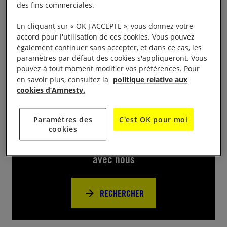
des fins commerciales.
Jours Pour Signer aux heures d’ouverture de
l’Espace Fayolle, 6 Avenur Fayole 23000 Guéret
En cliquant sur « OK J'ACCEPTE », vous donnez votre
accord pour l'utilisation de ces cookies. Vous pouvez
venez signer les pétitions de 10 JPS
également continuer sans accepter, et dans ce cas, les
paramètres par défaut des cookies s'appliqueront. Vous
pouvez à tout moment modifier vos préférences. Pour
en savoir plus, consultez la
politique relative aux
cookies d’Amnesty.
Près de chez vous
Paramètres des
C'est OK pour moi
cookies
Trouvez d’autres événements pour agir
avec nous
RECHERCHER