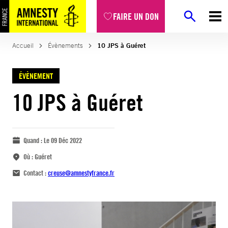
FAIRE UN DON
Accueil
Évènements
10 JPS à Guéret
ÉVÈNEMENT
10 JPS à Guéret
Quand :
Le 09 Déc 2022
Où :
Guéret
Contact :
creuse@amnestyfrance.fr