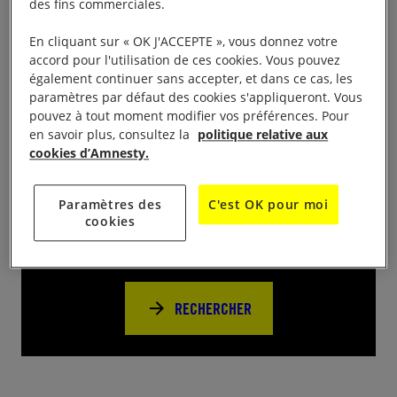
Stand de signatures de pétitions et actions pour les
des fins commerciales.
10 jours pour signer 2019, médiathèque , de 10h à
En cliquant sur « OK J'ACCEPTE », vous donnez votre
12h30
accord pour l'utilisation de ces cookies. Vous pouvez
également continuer sans accepter, et dans ce cas, les
paramètres par défaut des cookies s'appliqueront. Vous
pouvez à tout moment modifier vos préférences. Pour
en savoir plus, consultez la
politique relative aux
cookies d’Amnesty.
Près de chez vous
Paramètres des
C'est OK pour moi
cookies
Trouvez d’autres événements pour agir
avec nous
RECHERCHER