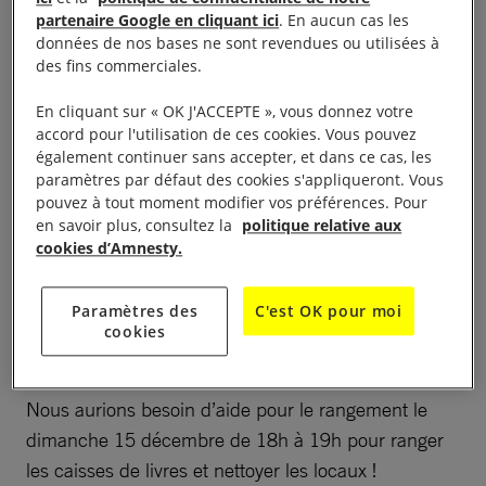
Le groupe local organiqe une Vente de livres
partenaire Google en cliquant ici
. En aucun cas les
d’occasion à l’École du Centre
données de nos bases ne sont revendues ou utilisées à
des fins commerciales.
Signatures de pétitions à l’occasion de l’action «
10
En cliquant sur « OK J'ACCEPTE », vous donnez votre
jours pour signer »
accord pour l'utilisation de ces cookies. Vous pouvez
également continuer sans accepter, et dans ce cas, les
Accès gratuit par la cour de l’école.
paramètres par défaut des cookies s'appliqueront. Vous
pouvez à tout moment modifier vos préférences. Pour
en savoir plus, consultez la
politique relative aux
Samedi 14 Décembre ouverture à 9h – Fermeture
cookies d’Amnesty.
19h.
Paramètres des
C'est OK pour moi
Dimanche 15 décembre ouverture à 13h30 –
cookies
Fermeture 18h.
Nous aurions besoin d’aide pour le rangement le
dimanche 15 décembre de 18h à 19h pour ranger
les caisses de livres et nettoyer les locaux !