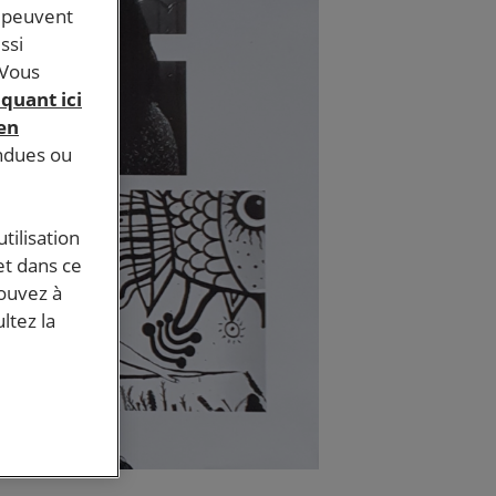
s peuvent
ssi
 Vous
iquant ici
 en
endues ou
tilisation
et dans ce
pouvez à
ltez la