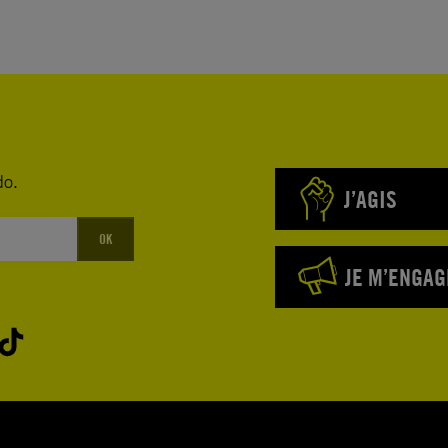
do.
J’AGIS
OK
JE M’ENGAG