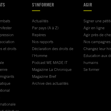
ATS
S'INFORMER
AGIR
ombats
Actualités
Signer une pétit
nifester
Par pays (A à Z)
Agir en ligne
xpression
Repères
Agir près de che
sociation
Nos rapports
Nos campagnes
s et droits
Déclaration des droits de
Changez leur his
l'Homme
Education aux dr
ale
Podcast WE MADE IT
humains
genre
Magazine La Chronique
Se former
 migrants
Magazine Bref
matique
Archive des actualités
ational
e
rnationale