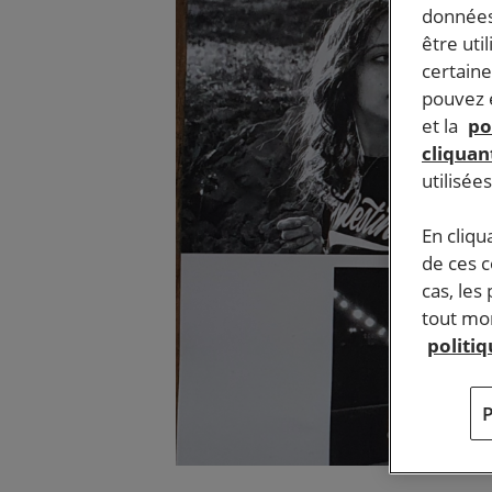
données
être uti
certaine
pouvez e
et la
po
cliquant
utilisée
En cliqu
de ces 
cas, les
tout mom
politi