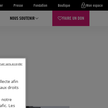
er
Presse
Fondation
Boutique
Mon espace
NOUS SOUTENIR
FAIRE UN DON
nuer sans accepter
llecte afin
 aux droits
e notre
afic. Les