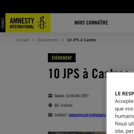
NOUS CONNAÎTRE
Accueil
Évènements
10 JPS à Castres
ÉVÈNEMENT
10 JPS à Castres
LE RES
Quand :
Le 06 Déc 2021
Accepter
Où :
Castres
que vos 
Contact :
amnestycastres@gmail.com
humains
Nous ut
site, pe