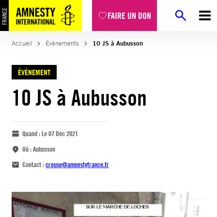
FAIRE UN DON
Accueil
Évènements
10 JS à Aubusson
ÉVÈNEMENT
10 JS à Aubusson
Quand :
Le 07 Déc 2021
Où :
Aubusson
Contact :
creuse@amnestyfrance.fr