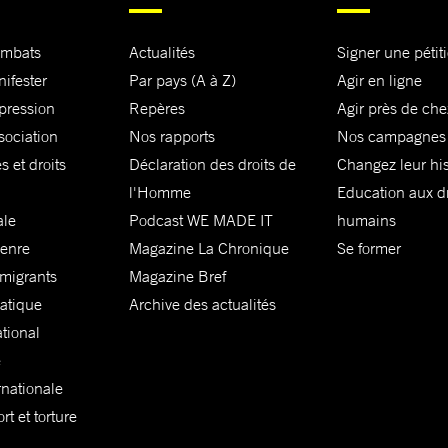
ombats
Actualités
Signer une pétit
nifester
Par pays (A à Z)
Agir en ligne
xpression
Repères
Agir près de che
sociation
Nos rapports
Nos campagnes
s et droits
Déclaration des droits de
Changez leur his
l'Homme
Education aux dr
ale
Podcast WE MADE IT
humains
genre
Magazine La Chronique
Se former
 migrants
Magazine Bref
matique
Archive des actualités
ational
e
rnationale
t et torture