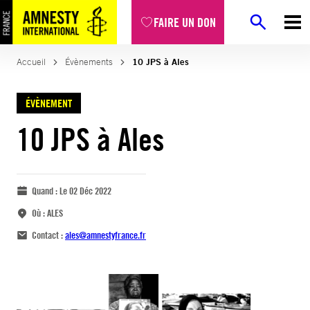
FAIRE UN DON
Accueil
Évènements
10 JPS à Ales
ÉVÈNEMENT
10 JPS à Ales
Quand :
Le 02 Déc 2022
Où :
ALES
Contact :
ales@amnestyfrance.fr