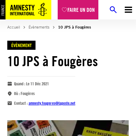
FAIRE UN DON
Accueil
Évènements
10 JPS à Fougères
ÉVÈNEMENT
10 JPS à Fougères
Quand :
Le 11 Déc 2021
Où :
Fougères
Contact :
amnesty.fougeres@laposte.net