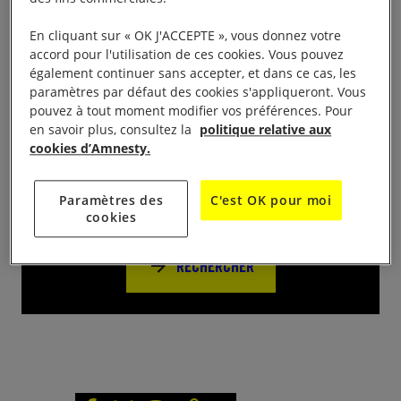
Joséphine, de 12h à 14h.
En cliquant sur « OK J'ACCEPTE », vous donnez votre
accord pour l'utilisation de ces cookies. Vous pouvez
également continuer sans accepter, et dans ce cas, les
paramètres par défaut des cookies s'appliqueront. Vous
pouvez à tout moment modifier vos préférences. Pour
Près de chez vous
en savoir plus, consultez la
politique relative aux
cookies d’Amnesty.
Trouvez d’autres événements pour agir
Paramètres des
C'est OK pour moi
avec nous
cookies
RECHERCHER