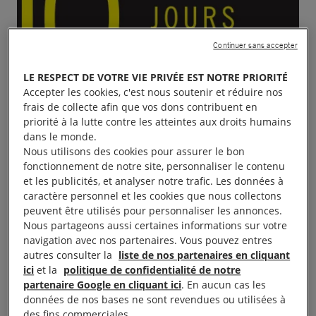
Continuer sans accepter
LE RESPECT DE VOTRE VIE PRIVÉE EST NOTRE PRIORITÉ
Accepter les cookies, c'est nous soutenir et réduire nos
frais de collecte afin que vos dons contribuent en
priorité à la lutte contre les atteintes aux droits humains
dans le monde.
Nous utilisons des cookies pour assurer le bon
fonctionnement de notre site, personnaliser le contenu
et les publicités, et analyser notre trafic. Les données à
caractère personnel et les cookies que nous collectons
peuvent être utilisés pour personnaliser les annonces.
Nous partageons aussi certaines informations sur votre
navigation avec nos partenaires. Vous pouvez entres
autres consulter la
liste de nos partenaires en cliquant
ici
et la
politique de confidentialité de notre
Table se signatures et de soutiens campagne « 10
partenaire Google en cliquant ici
. En aucun cas les
données de nos bases ne sont revendues ou utilisées à
jours pour signer » au Restaurant administratif, rue
des fins commerciales.