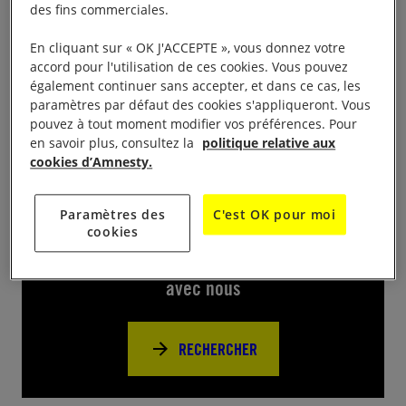
des fins commerciales.
présentation des différentes situations pour les 10
jours pour signer. C’est l’occasion d’agir, de mieux
En cliquant sur « OK J'ACCEPTE », vous donnez votre
connaître la défense des droits humains et
accord pour l'utilisation de ces cookies. Vous pouvez
également continuer sans accepter, et dans ce cas, les
d’échanger de 11h30 à 14h.
paramètres par défaut des cookies s'appliqueront. Vous
pouvez à tout moment modifier vos préférences. Pour
en savoir plus, consultez la
politique relative aux
cookies d’Amnesty.
Près de chez vous
Paramètres des
C'est OK pour moi
cookies
Trouvez d’autres événements pour agir
avec nous
RECHERCHER