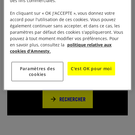
des fins commerciales.
(UIA) de Caen le lundi 6 décembre de 9h30 à 18h,
Immeuble « La Colline » 28 rue Bailey.
En cliquant sur « OK J'ACCEPTE », vous donnez votre
accord pour l'utilisation de ces cookies. Vous pouvez
également continuer sans accepter, et dans ce cas, les
paramètres par défaut des cookies s'appliqueront. Vous
pouvez à tout moment modifier vos préférences. Pour
en savoir plus, consultez la
politique relative aux
cookies d’Amnesty.
Près de chez vous
Paramètres des
C'est OK pour moi
Trouvez d’autres événements pour agir
cookies
avec nous
RECHERCHER