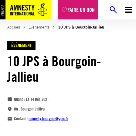
FAIRE UN DON
Accueil
Évènements
10 JPS à Bourgoin-Jallieu
ÉVÈNEMENT
10 JPS à Bourgoin-
Jallieu
Quand :
Le 14 Déc 2021
Où :
Bourgoin Jallieu
Contact :
amnesty.bourgoin@gmx.fr