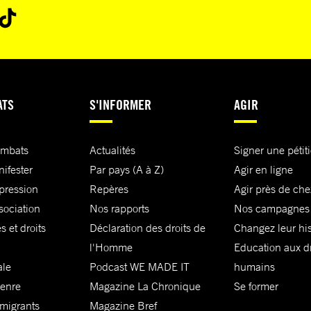
ATS
S'INFORMER
AGIR
ombats
Actualités
Signer une pétit
nifester
Par pays (A à Z)
Agir en ligne
xpression
Repères
Agir près de che
sociation
Nos rapports
Nos campagnes
s et droits
Déclaration des droits de
Changez leur his
l'Homme
Education aux dr
ale
Podcast WE MADE IT
humains
genre
Magazine La Chronique
Se former
 migrants
Magazine Bref