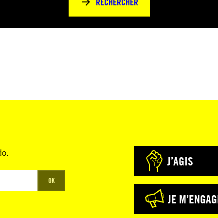
RECHERCHER
do.
J’AGIS
OK
JE M’ENGAG