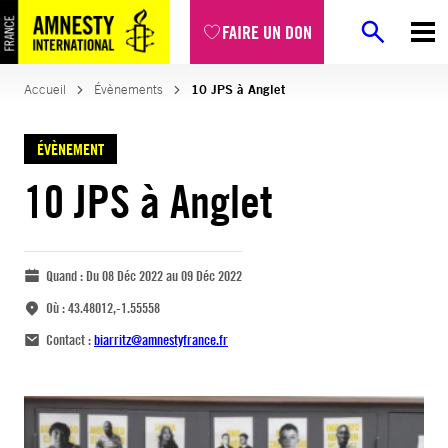
FAIRE UN DON
Accueil
Évènements
10 JPS à Anglet
ÉVÈNEMENT
10 JPS à Anglet
Quand :
Du 08 Déc 2022 au 09 Déc 2022
Où :
43.48012,-1.55558
Contact :
biarritz@amnestyfrance.fr