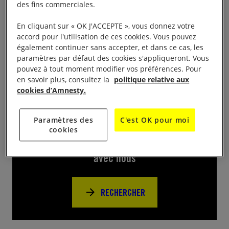
Le groupe local aura une Table de signatures pour
des fins commerciales.
les 10 jours pour signer. à côté de la Mairie de 14h
En cliquant sur « OK J'ACCEPTE », vous donnez votre
à 19h. venez signer nos pétitions pour des
accord pour l'utilisation de ces cookies. Vous pouvez
défenseures en danger.
également continuer sans accepter, et dans ce cas, les
paramètres par défaut des cookies s'appliqueront. Vous
pouvez à tout moment modifier vos préférences. Pour
en savoir plus, consultez la
politique relative aux
cookies d’Amnesty.
Près de chez vous
Paramètres des
C'est OK pour moi
cookies
Trouvez d’autres événements pour agir
avec nous
RECHERCHER