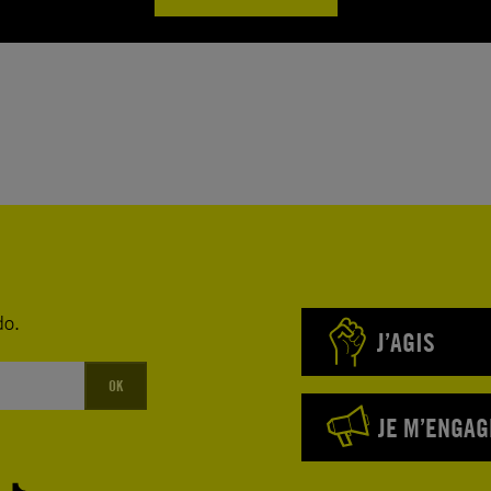
do.
J’AGIS
OK
JE M’ENGAG