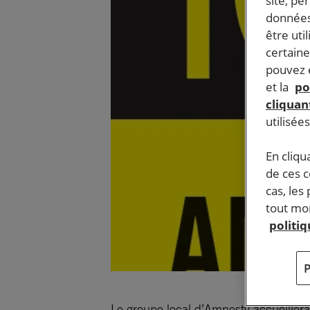
site, pe
données
être uti
certaine
pouvez e
et la
po
cliquant
utilisée
En cliqu
de ces 
cas, les
tout mom
politi
Le groupe local d’Amnesty accueillera 