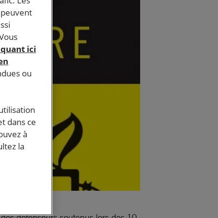
afic. Les
s peuvent
ssi
 Vous
iquant ici
 en
endues ou
tilisation
et dans ce
pouvez à
ltez la
ur des défenseurs soutenus lors des 10