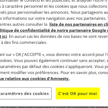
rsonnaliser le contenu et les publicités, et analyser notre tr
 à caractère personnel et les cookies que nous collecton
lisés pour personnaliser les annonces. Nous partageons au
s informations sur votre navigation avec nos partenaires.
ntres autres consulter la
liste de nos partenaires en cl
litique de confidentialité de notre partenaire Google
 ici
. En aucun cas les données de nos bases ne sont rev
s à des fins commerciales.
ant sur « OK J'ACCEPTE », vous donnez votre accord pour l'u
cookies. Vous pouvez également continuer sans accepter, 
 paramètres par défaut des cookies s'appliqueront. Vous 
ent modifier vos préférences. Pour en savoir plus, consu
que relative aux cookies d’Amnesty.
Paramètres des cookies
C'est OK pour moi
le public désirant participer à l’élan de solidarité en fave