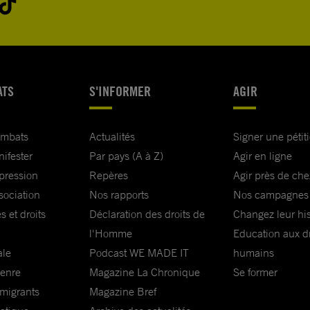
ATS
S'INFORMER
AGIR
ombats
Actualités
Signer une pétit
nifester
Par pays (A à Z)
Agir en ligne
xpression
Repères
Agir près de che
sociation
Nos rapports
Nos campagnes
s et droits
Déclaration des droits de
Changez leur his
l'Homme
Education aux dr
ale
Podcast WE MADE IT
humains
genre
Magazine La Chronique
Se former
 migrants
Magazine Bref