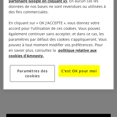
l’Orchestre de l’Harminie du Vigan à l’occasion de la
partenaire Google en cliquant ici
. En aucun cas les
données de nos bases ne sont revendues ou utilisées à
campagne «
10 jours pour signer
» pour des
des fins commerciales.
personnes en danger.
En cliquant sur « OK J'ACCEPTE », vous donnez votre
Auditorium de la cité
accord pour l'utilisation de ces cookies. Vous pouvez
vendredi 9 décembre à 20 h 30
également continuer sans accepter, et dans ce cas, les
scolaire André Chamson 1 Avenue Pasteur
paramètres par défaut des cookies s'appliqueront. Vous
pouvez à tout moment modifier vos préférences. Pour
Participation libre
en savoir plus, consultez la
politique relative aux
cookies d’Amnesty.
Contact :
Paramètres des
C'est OK pour moi
cookies
amnesty.sudcevennes@laposte.net
– Amnesty
International Sud Cévennes