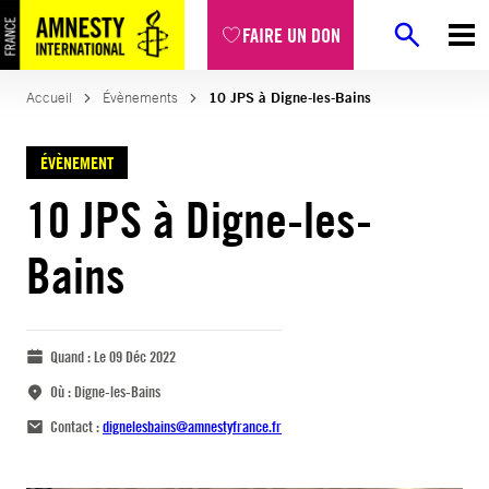
FAIRE UN DON
Accueil
Évènements
10 JPS à Digne-les-Bains
ÉVÈNEMENT
10 JPS à Digne-les-
Bains
Quand :
Le 09 Déc 2022
Où :
Digne-les-Bains
Contact :
dignelesbains@amnestyfrance.fr