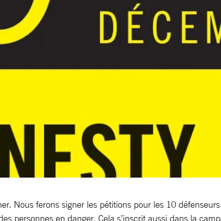
ner. Nous ferons signer les pétitions pour les 10 défenseur
des personnes en danger. Cela s’inscrit aussi dans la camp