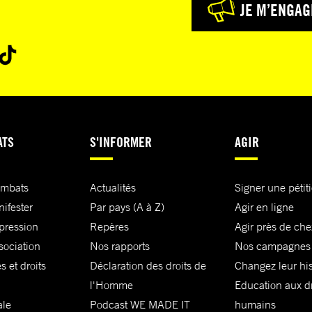
JE M’ENGAG
ATS
S'INFORMER
AGIR
ombats
Actualités
Signer une pétit
nifester
Par pays (A à Z)
Agir en ligne
xpression
Repères
Agir près de che
sociation
Nos rapports
Nos campagnes
s et droits
Déclaration des droits de
Changez leur his
l'Homme
Education aux dr
ale
Podcast WE MADE IT
humains