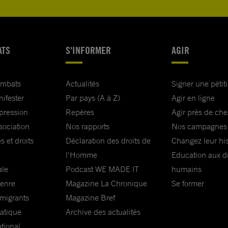
ATS
S'INFORMER
AGIR
ombats
Actualités
Signer une pétit
nifester
Par pays (A à Z)
Agir en ligne
xpression
Repères
Agir près de che
sociation
Nos rapports
Nos campagnes
s et droits
Déclaration des droits de
Changez leur his
l'Homme
Education aux dr
ale
Podcast WE MADE IT
humains
genre
Magazine La Chronique
Se former
 migrants
Magazine Bref
matique
Archive des actualités
ational