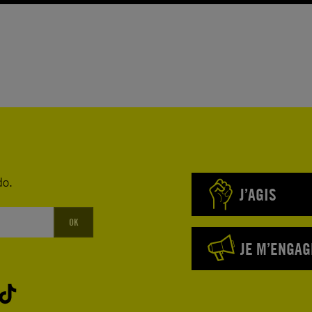
do.
J’AGIS
OK
JE M’ENGAG