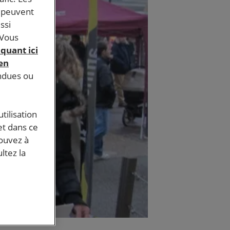
s peuvent
ssi
 Vous
iquant ici
 en
endues ou
tilisation
et dans ce
pouvez à
ltez la