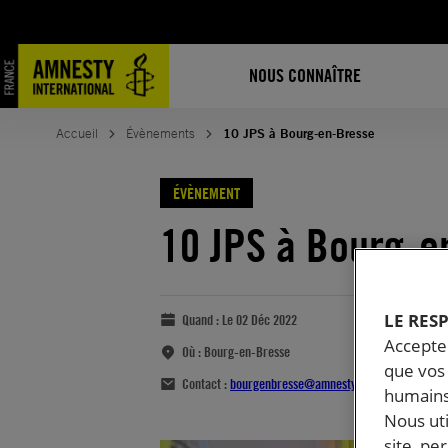
NOUS CONNAÎTRE
Accueil
Évènements
10 JPS à Bourg-en-Bresse
ÉVÈNEMENT
10 JPS à Bourg-e
LE RES
Quand :
Le 02 Déc 2022
Accepter
Où :
Bourg-en-Bresse
que vos 
Contact :
bourgenbresse@amnestyfrance.fr
humains
Nous ut
site, pe