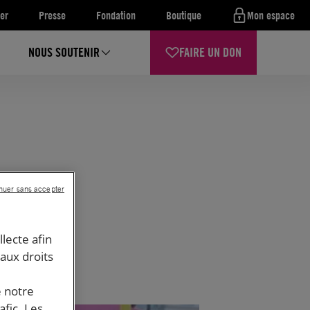
er
Presse
Fondation
Boutique
Mon espace
NOUS SOUTENIR
FAIRE UN DON
nuer sans accepter
llecte afin
 aux droits
e notre
afic. Les