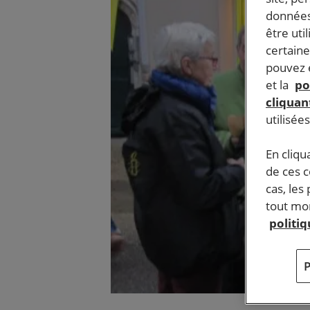
données
être uti
certaine
pouvez e
et la
po
cliquant
utilisée
En cliqu
de ces 
cas, les
tout mom
politi