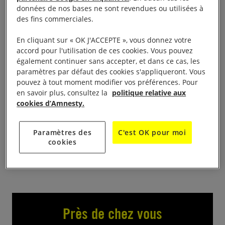
rejoindre pour deux séances de signatures des
données de nos bases ne sont revendues ou utilisées à
pétitions de la campagne «
10 jours pour signer
»
des fins commerciales.
2016.
mercredi 7 décembre de 13h30 à 17h30 et
En cliquant sur « OK J'ACCEPTE », vous donnez votre
samedi 10 décembre de 10h à 12h30
accord pour l'utilisation de ces cookies. Vous pouvez
également continuer sans accepter, et dans ce cas, les
Hall d’entrée de la bibliothèque Centre culturel,
paramètres par défaut des cookies s'appliqueront. Vous
place du Champ de Mars
pouvez à tout moment modifier vos préférences. Pour
en savoir plus, consultez la
politique relative aux
cookies d’Amnesty.
Contact :
Paramètres des
C'est OK pour moi
Guy Burel 02 33 55 71 75
cookies
Près de chez vous