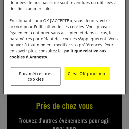
données de nos bases ne sont revendues ou utilisées à
des fins commerciales.
En cliquant sur « OK J'ACCEPTE », vous donnez votre
accord pour l'utilisation de ces cookies. Vous pouvez
également continuer sans accepter, et dans ce cas, les
15h – 18h
paramètres par défaut des cookies s'appliqueront. Vous
pouvez à tout moment modifier vos préférences. Pour
Le groupe de Bourg en Bresse fera signer les
en savoir plus, consultez la
politique relative aux
pétitions des 10 jours pour signer lors de la Fête des
cookies d’Amnesty.
Lumières à Bourg en Bresse
Paramètres des
C'est OK pour moi
cookies
Près de chez vous
Trouvez d’autres événements pour agir
avec nous