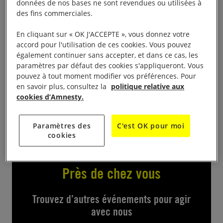
données de nos bases ne sont revendues ou utilisées à
des fins commerciales.
Dans le cadre des «
10 JOURS POUR SIGNER
« ,les
militants du groupe de Clermont proposeront au
En cliquant sur « OK J'ACCEPTE », vous donnez votre
accord pour l'utilisation de ces cookies. Vous pouvez
public les pétitions et actions que mène Amnesty
également continuer sans accepter, et dans ce cas, les
International en faveur des 10 personnes retenues
paramètres par défaut des cookies s'appliqueront. Vous
cette année autour du 10 décembre, journée
pouvez à tout moment modifier vos préférences. Pour
en savoir plus, consultez la
politique relative aux
internationale des droits de l’homme Kiosque de
cookies d’Amnesty.
Jaude Place de Jaude, de 10 h à 17 h.
Paramètres des
C'est OK pour moi
cookies
Près de chez vous
Trouvez d’autres événements pour agir
avec nous