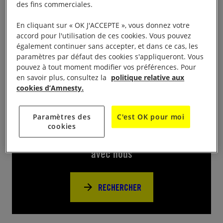
: Nous serons présents pour défendre les droits de
des fins commerciales.
10 jeunes gens
harcelés, emprisonnés voire torturés
En cliquant sur « OK J'ACCEPTE », vous donnez votre
à travers le monde. Venez signer sur le parking de la
accord pour l'utilisation de ces cookies. Vous pouvez
Villette, de 9h30 à 17h30 !!!!
également continuer sans accepter, et dans ce cas, les
paramètres par défaut des cookies s'appliqueront. Vous
pouvez à tout moment modifier vos préférences. Pour
en savoir plus, consultez la
politique relative aux
cookies d’Amnesty.
Près de chez vous
Paramètres des
C'est OK pour moi
cookies
Trouvez d’autres événements pour agir
avec nous
RECHERCHER