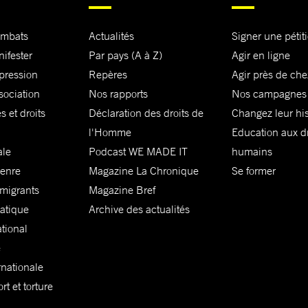
ombats
Actualités
Signer une pétit
nifester
Par pays (A à Z)
Agir en ligne
xpression
Repères
Agir près de che
sociation
Nos rapports
Nos campagnes
s et droits
Déclaration des droits de
Changez leur his
l'Homme
Education aux dr
ale
Podcast WE MADE IT
humains
genre
Magazine La Chronique
Se former
 migrants
Magazine Bref
matique
Archive des actualités
ational
e
rnationale
t et torture