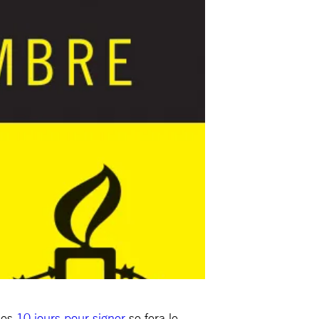
des
10 jours pour signer
se fera le