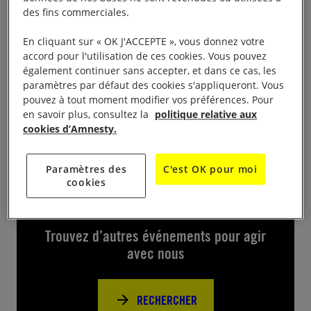
Stand des groupes d’Amnesty pour participer aux
des fins commerciales.
«
10 jours pour signer
» 2019 Signature de pétitions
mais aussi envoi de cartes de soutien Ventes de
En cliquant sur « OK J'ACCEPTE », vous donnez votre
accord pour l'utilisation de ces cookies. Vous pouvez
calendriers et agendas 2020, ) au Marché solidaire
également continuer sans accepter, et dans ce cas, les
de Noël – Square Saint Amour, de 10h à 20h du 7
paramètres par défaut des cookies s'appliqueront. Vous
au 10 décembre.
pouvez à tout moment modifier vos préférences. Pour
en savoir plus, consultez la
politique relative aux
cookies d’Amnesty.
Paramètres des
C'est OK pour moi
cookies
Près de chez vous
Trouvez d’autres événements pour agir
avec nous
RECHERCHER