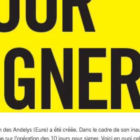
des Andelys (Eure) a été créée. Dans le cadre de son inau
e sur l’opération des 10 jours pour signer. Voici en quoi cel