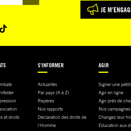
JE M’ENGAG
ATS
S'INFORMER
AGIR
ombats
Actualités
Signer une pétit
nifester
Par pays (A à Z)
Agir en ligne
xpression
Repères
Agir près de che
sociation
Nos rapports
Nos campagnes
s et droits
Déclaration des droits de
Changez leur his
l'Homme
Education aux dr