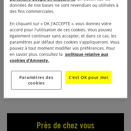
données de nos bases ne sont revendues ou utilisées à
16h-20h
des fins commerciales.
En cliquant sur « OK J'ACCEPTE », vous donnez votre
A l’occasion de la campagne mondiale annuelle
accord pour l'utilisation de ces cookies. Vous pouvez
« 10 Jours Pour Signer », le groupe saint-lô
également continuer sans accepter, et dans ce cas, les
d’Amnesty International vous invite à agir pour 10
paramètres par défaut des cookies s'appliqueront. Vous
pouvez à tout moment modifier vos préférences. Pour
personnes concernée par des violations de leurs
en savoir plus, consultez la
politique relative aux
droits humains. Le public pourra signer les pétitions,
cookies d’Amnesty.
envoyer des messages aux victimes ou à leurs
proches et prendre connaissance du suivi des
Paramètres des
C'est OK pour moi
dossiers des années précédentes.
cookies
Près de chez vous